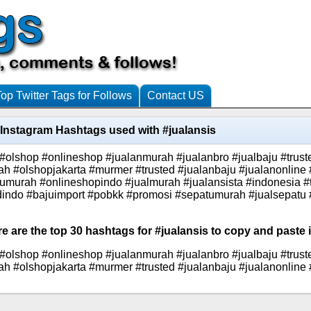
Top Twitter Tags for Follows
Contact US
Instagram Hashtags used with #jualansis
 #olshop #onlineshop #jualanmurah #jualanbro #jualbaju #trus
h #olshopjakarta #murmer #trusted #jualanbaju #jualanonline 
jumurah #onlineshopindo #jualmurah #jualansista #indonesia #
otdindo #bajuimport #pobkk #promosi #sepatumurah #jualsepatu
e are the top 30 hashtags for #jualansis to copy and paste 
 #olshop #onlineshop #jualanmurah #jualanbro #jualbaju #trus
h #olshopjakarta #murmer #trusted #jualanbaju #jualanonline 