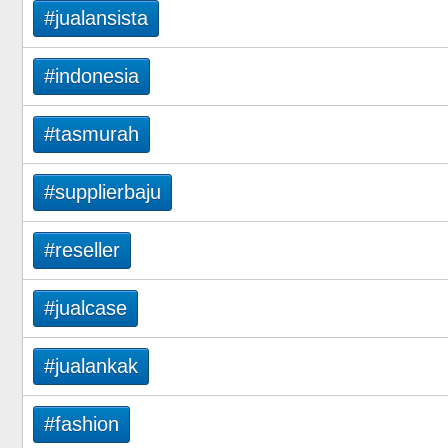
#jualansista
#indonesia
#tasmurah
#supplierbaju
#reseller
#jualcase
#jualankak
#fashion