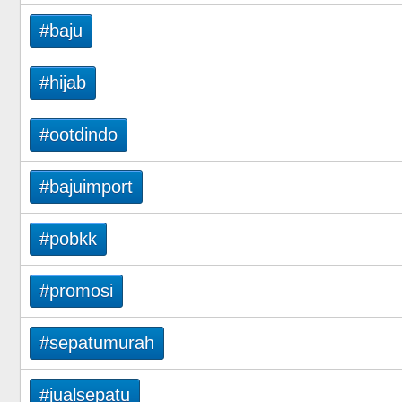
#baju
#hijab
#ootdindo
#bajuimport
#pobkk
#promosi
#sepatumurah
#jualsepatu