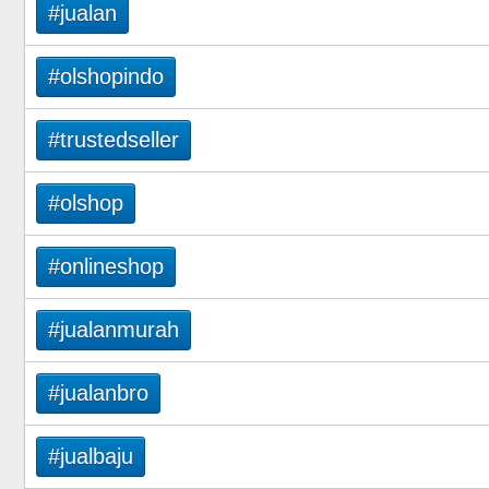
#jualan
#olshopindo
#trustedseller
#olshop
#onlineshop
#jualanmurah
#jualanbro
#jualbaju