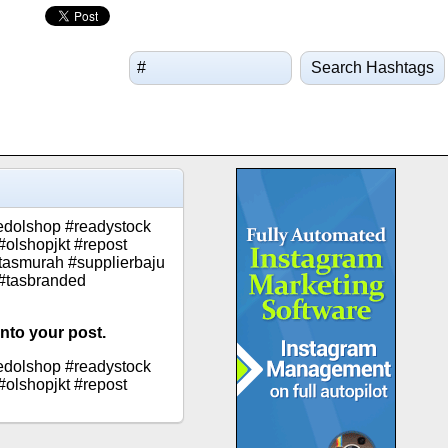
Search Hashtags
tedolshop #readystock
#olshopjkt #repost
tasmurah #supplierbaju
 #tasbranded
into your post.
tedolshop #readystock
#olshopjkt #repost