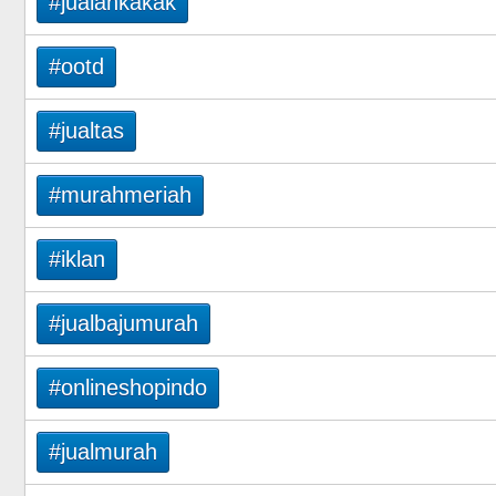
#jualankakak
#ootd
#jualtas
#murahmeriah
#iklan
#jualbajumurah
#onlineshopindo
#jualmurah