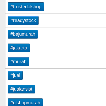
#trustedolshop
#readystock
#bajumurah
#jakarta
#murah
#jual
#jualansist
#olshopmurah