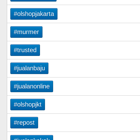
#olshopjakarta
#murmer
#trusted
#jualanbaju
#jualanonline
#olshopjkt
#repost