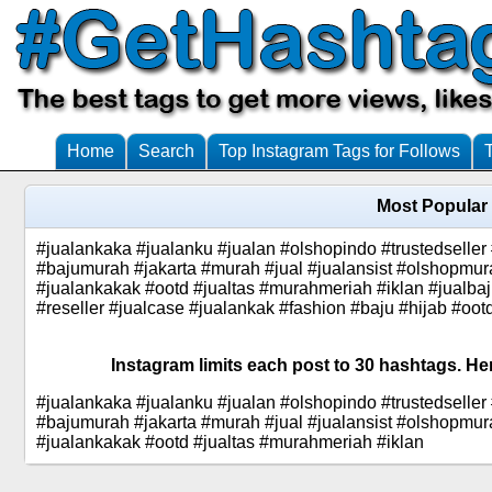
Home
Search
Top Instagram Tags for Follows
Most Popular 
#jualankaka #jualanku #jualan #olshopindo #trustedseller
#bajumurah #jakarta #murah #jual #jualansist #olshopmura
#jualankakak #ootd #jualtas #murahmeriah #iklan #jualba
#reseller #jualcase #jualankak #fashion #baju #hijab #o
Instagram limits each post to 30 hashtags. Her
#jualankaka #jualanku #jualan #olshopindo #trustedseller
#bajumurah #jakarta #murah #jual #jualansist #olshopmura
#jualankakak #ootd #jualtas #murahmeriah #iklan